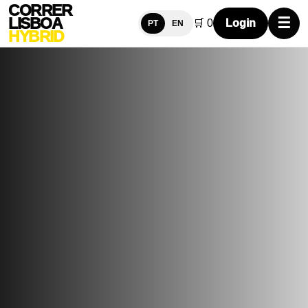
CORRER
LISBOA
☰
🛒
0
Login
PT
EN
HYBRID