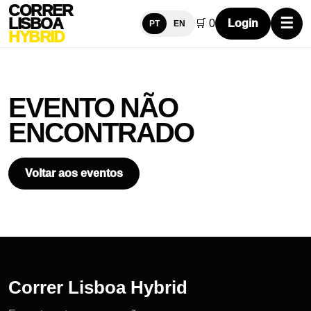
CORRER
LISBOA
☰
🛒
0
Login
PT
EN
HYBRID
EVENTO NÃO
ENCONTRADO
Voltar aos eventos
Correr Lisboa Hybrid