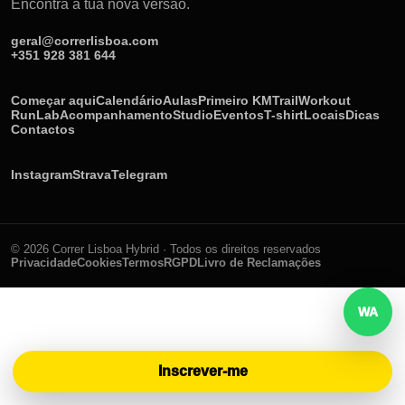
Encontra a tua nova versão.
geral@correrlisboa.com
+351 928 381 644
Começar aqui
Calendário
Aulas
Primeiro KM
Trail
Workout
RunLab
Acompanhamento
Studio
Eventos
T-shirt
Locais
Dicas
Contactos
Instagram
Strava
Telegram
© 2026 Correr Lisboa Hybrid · Todos os direitos reservados
Privacidade
Cookies
Termos
RGPD
Livro de Reclamações
Inscrever-me