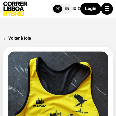
CORRER
LISBOA
☰
🛒
0
Login
PT
EN
HYBRID
← Voltar à loja